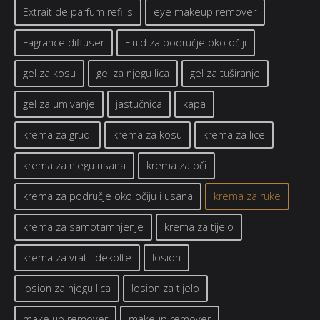
Extrait de parfum refills
eye makeup remover
Fagrance diffuser
Fluid za područje oko očiji
gel za kosu
gel za njegu lica
gel za tuširanje
gel za umivanje
jastučnica
kapa
krema za grudi
krema za kosu
krema za lice
krema za njegu usana
krema za oči
krema za područje oko očiju i usana
krema za ruke
krema za samotamnjenje
krema za tijelo
krema za vrat i dekolte
losion
losion za njegu lica
losion za tijelo
make up remover
makeup remover