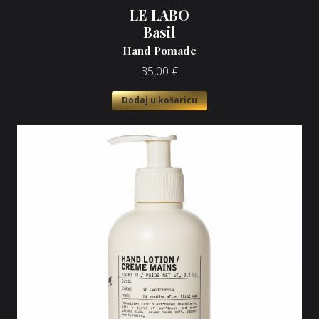
LE LABO
Basil
Hand Pomade
35,00
€
Dodaj u košaricu