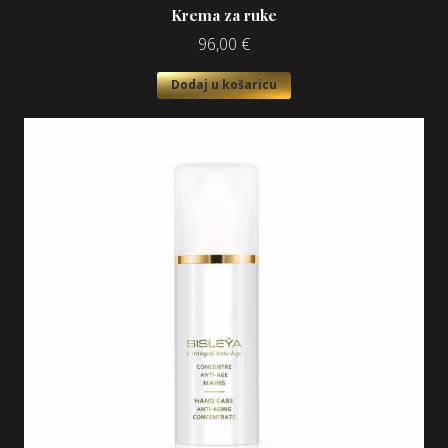
Krema za ruke
96,00
€
Dodaj u košaricu