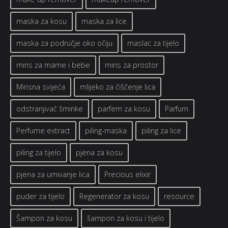
maska za kosu
maska za lice
maska za područje oko očiju
maslac za tijelo
miris za mame i bebe
miris za prostor
Mirisna svijeća
mlijeko za čiščenje lica
odstranjivač šminke
parfem za kosu
Parfum
Perfume extract
piling-maska
piling za lice
piling za tijelo
pjena za kosu
pjena za umivanje lica
Precious elixir
puder za tijelo
Regenerator za kosu
resource
Šampon za kosu
šampon za kosu i tijelo