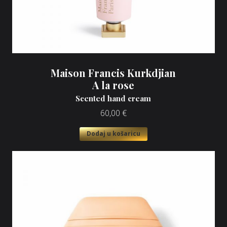
Maison Francis Kurkdjian
A la rose
Scented hand cream
60,00
€
Dodaj u košaricu