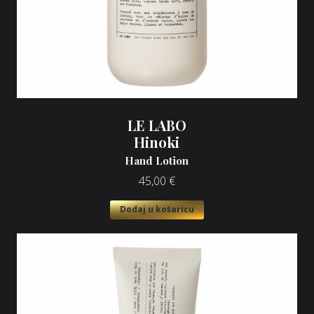
LE LABO
Hinoki
Hand Lotion
45,00
€
Dodaj u košaricu