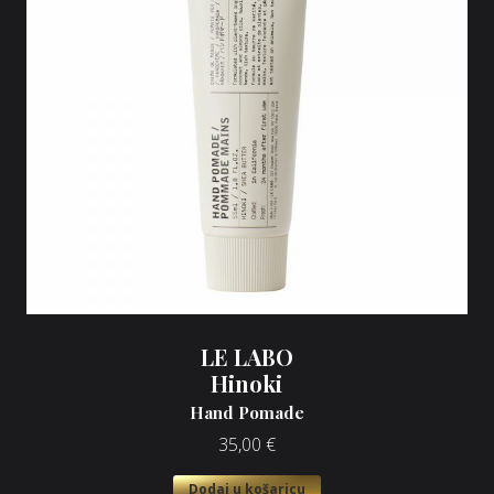
LE LABO
Hinoki
Hand Pomade
35,00
€
Dodaj u košaricu