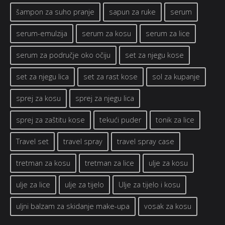
šampon za suho pranje
sapun za ruke
serum
serum-emulzija
serum za kosu
serum za lice
serum za područje oko očiju
set za njegu kose
set za njegu lica
set za rast kose
sol za kupanje
sprej za kosu
sprej za njegu lica
sprej za zaštitu kose
tekući puder
tonik za lice
Travel set
travel spray
travel spray case
tretman za kosu
tretman za lice
ulje za kosu
ulje za lice
ulje za tijelo
Ulje za tijelo i kosu
uljni balzam za skidanje make-upa
vosak za kosu