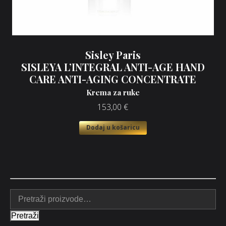
Sisley Paris
SISLEYA L’INTEGRAL ANTI-AGE HAND
CARE ANTI-AGING CONCENTRATE
Krema za ruke
153,00
€
Dodaj u košaricu
Pretraži