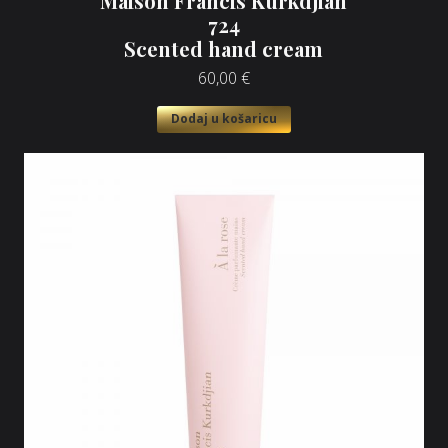
Maison Francis Kurkdjian
724
Scented hand cream
60,00
€
Dodaj u košaricu