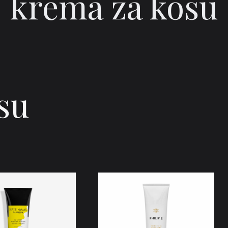
krema za kosu
su