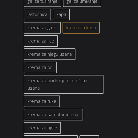
gel za tuširanje
gel za umivanje
jastučnica
kapa
krema za grudi
krema za kosu
krema za lice
krema za njegu usana
krema za oči
krema za područje oko očiju i
usana
krema za ruke
krema za samotamnjenje
krema za tijelo