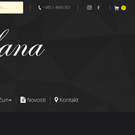
|
+385 1 4650 501
|
|
0
Instagram
Facebook
ačun
Novosti
Kontakt