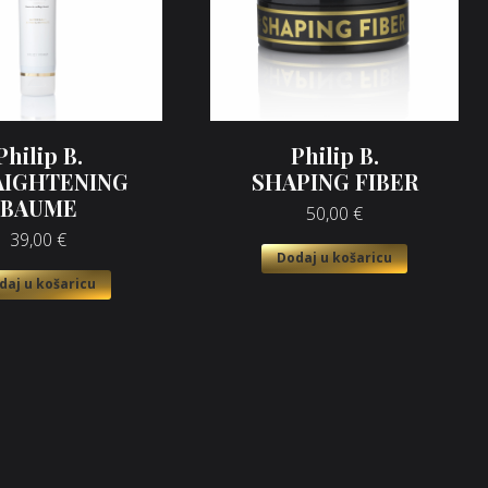
Philip B.
Philip B.
AIGHTENING
SHAPING FIBER
BAUME
50,00
€
39,00
€
Dodaj u košaricu
daj u košaricu