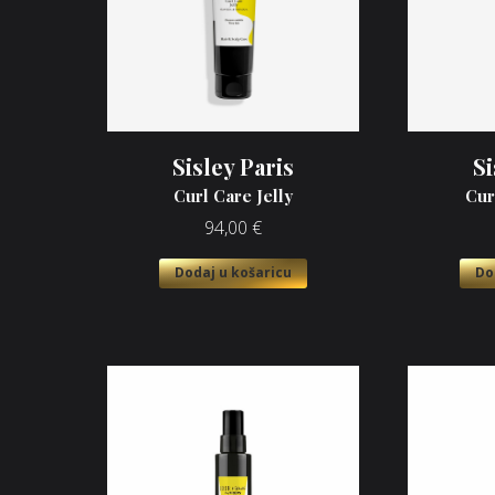
Sisley Paris
Si
Curl Care Jelly
Cur
94,00
€
Dodaj u košaricu
Do