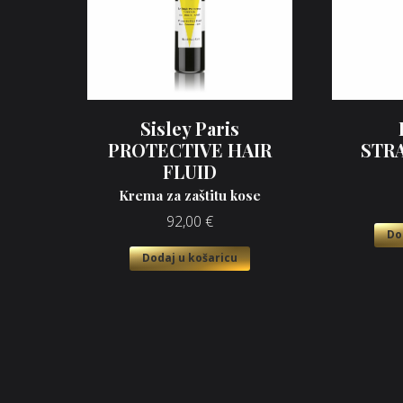
Sisley Paris
PROTECTIVE HAIR
STR
FLUID
Krema za zaštitu kose
92,00
€
Do
Dodaj u košaricu