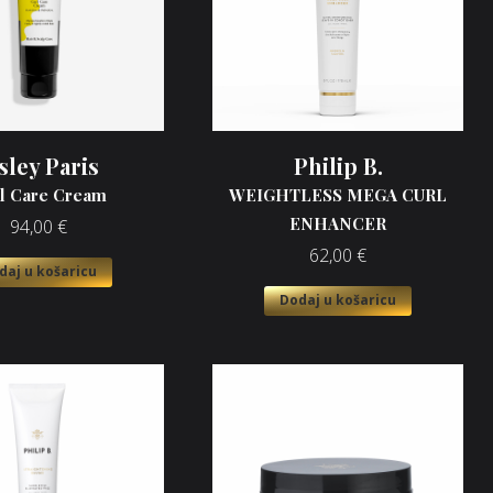
sley Paris
Philip B.
l Care Cream
WEIGHTLESS MEGA CURL
ENHANCER
94,00
€
62,00
€
daj u košaricu
Dodaj u košaricu