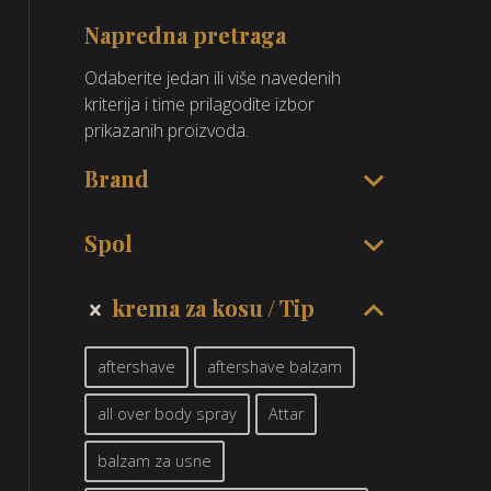
Napredna pretraga
Odaberite jedan ili više navedenih
kriterija i time prilagodite izbor
prikazanih proizvoda.
Brand
Spol
krema za kosu
Tip
aftershave
aftershave balzam
all over body spray
Attar
balzam za usne