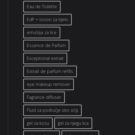
Eau de Toilette
EdP + losion za tijelo
emulzija za lice
Essence de Parfum
Exceptional extrait
Extrait de parfum refills
eye makeup remover
Fagrance diffuser
Fluid za područje oko očiji
gel za kosu
gel za njegu lica