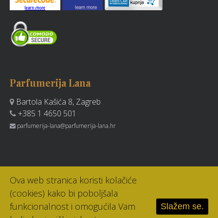
Parfumerija Lana
Bartola Kašića 8, Zagreb
+385 1 4650 501
parfumerija-lana@parfumerija-lana.hr
Ova web stranica koristi kolačiće
(cookies) kako bi poboljšala
funkcionalnost i omogućila Vam
Slažem se.