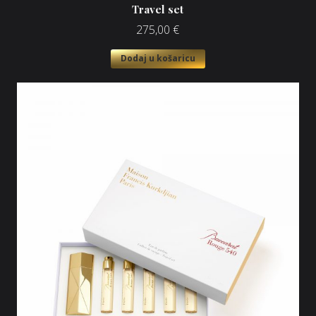
Travel set
275,00
€
Dodaj u košaricu