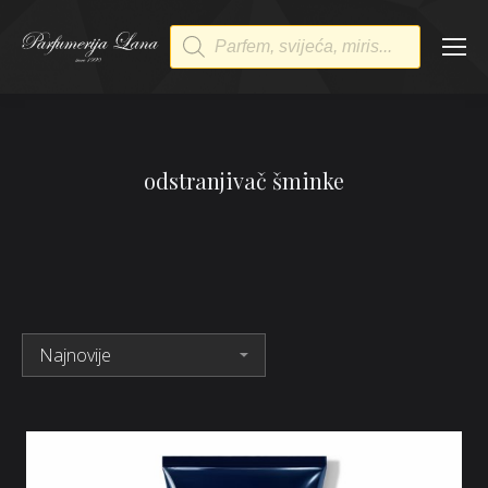
Products
search
odstranjivač šminke