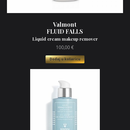
Valmont
FLUID FALLS
Liquid cream makeup remover
100,00
€
Dodaj u košaricu