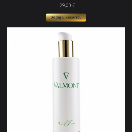
129,00
€
Dodaj u košaricu