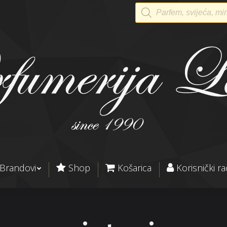
Products
search
Brandovi
Shop
Košarica
Korisnički r