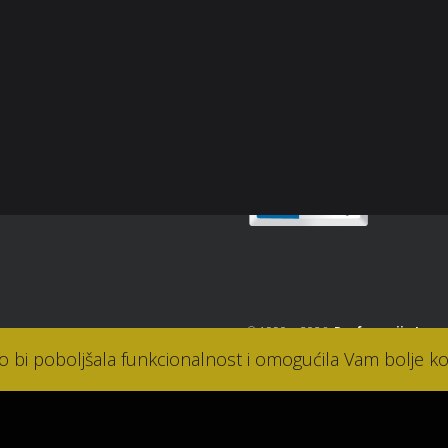
p
snički račun
Sigurnost plaćanja
osti
takt
© 1990. - 2026.
Parfumerija Lana
ko bi poboljšala funkcionalnost i omogućila Vam bolje ko