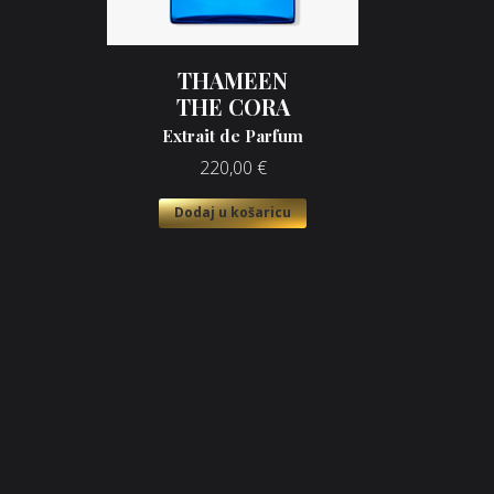
THAMEEN
THE CORA
Extrait de Parfum
220,00
€
Dodaj u košaricu
Opći uvjeti poslovanja
O n
Načini plaćanja
Nic