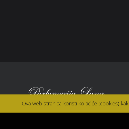
Zaštita potrošača
Sho
Reklamacije
Kori
Kolačići (cookies)
Nov
Kon
Ova web stranica koristi kolačiće (cookies) ka