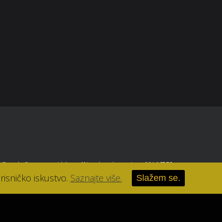
parfumerija-lana@parfumerija-lana.hr
, Zagreb
. Sva prava pridržana.
//
Izrada web stranice u 2016
[RB]
.
risničko iskustvo.
Saznajte više.
Slažem se.