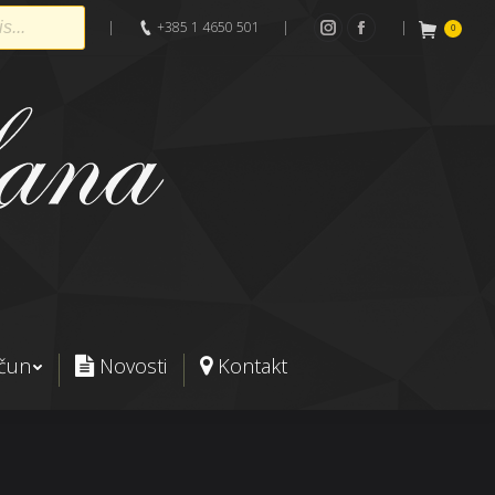
|
+385 1 4650 501
|
|
0
Instagram
Facebook
ačun
Novosti
Kontakt