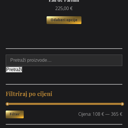
Eau de Parfum
225,00
€
Odaberi opcije
Pretraži
Filtriraj po cijeni
Cijena:
108 €
—
365 €
Filter