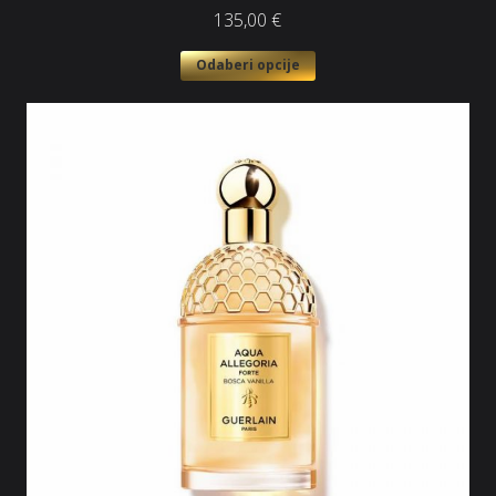
135,00
€
Odaberi opcije