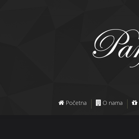
Početna
O nama