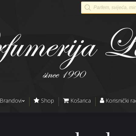
Products
search
Brandovi
Shop
Košarica
Korisnički r