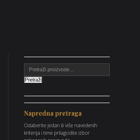
Pretraži
Napredna pretraga
Odaberite jedan ili više navedenih
kriterija i time prilagodite izbor