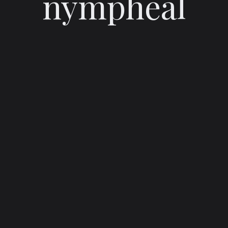
nympheal