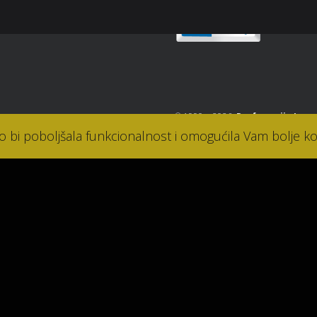
© 1990. - 2026.
Parfumerija Lana
ko bi poboljšala funkcionalnost i omogućila Vam bolje ko