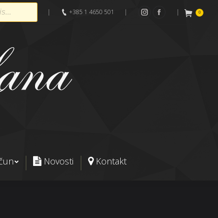
|
+385 1 4650 501
|
|
0
Instagram
Facebook
ačun
Novosti
Kontakt