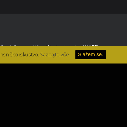
, Zagreb
. Sva prava pridržana.
//
Izrada web stranice u 2016
[RB]
.
risničko iskustvo.
Saznajte više.
Slažem se.