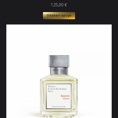
125,00
€
Odaberi opcije