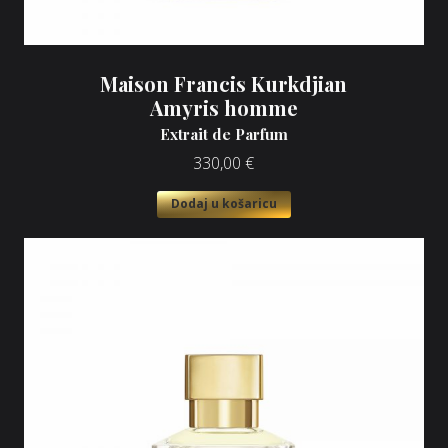
Maison Francis Kurkdjian
Amyris homme
Extrait de Parfum
330,00
€
Dodaj u košaricu