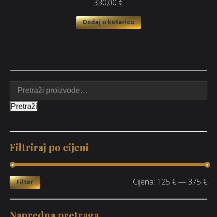
330,00
€
Dodaj u košaricu
Pretraži
Filtriraj po cijeni
Cijena:
125 €
—
375 €
Filter
Napredna pretraga