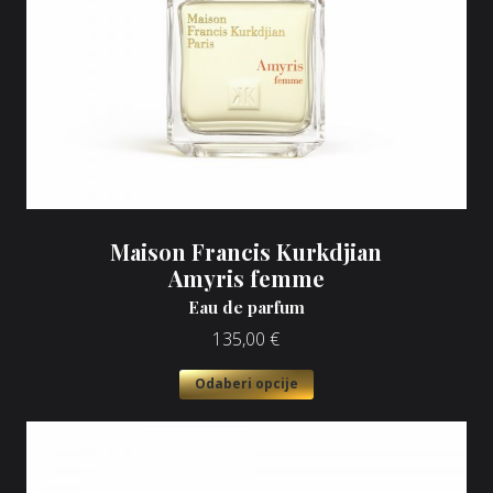
Maison Francis Kurkdjian
Amyris femme
Eau de parfum
135,00
€
Odaberi opcije