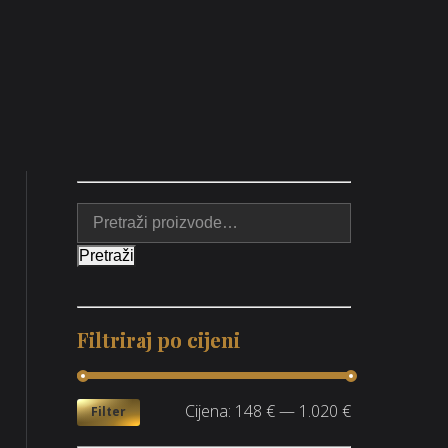
Pretraži
Filtriraj po cijeni
Cijena:
148 €
—
1.020 €
Filter