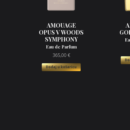
AMOUAGE
A
OPUS V WOODS
GO
SYMPHONY
Ea
Eau de Parfum
365,00
€
Do
Dodaj u košaricu
Opći uvjeti poslovanja
O n
Načini plaćanja
Nic