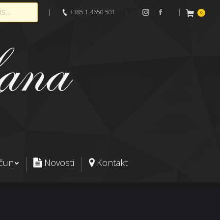
|
+385 1 4650 501
|
|
0
Instagram
Facebook
ačun
Novosti
Kontakt