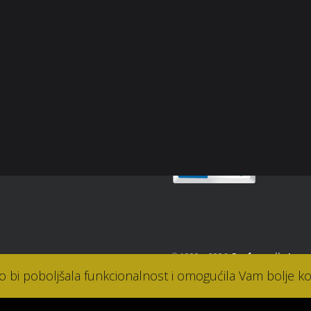
p
snički račun
Sigurnost plaćanja
osti
takt
© 1990. - 2026.
Parfumerija Lana
ko bi poboljšala funkcionalnost i omogućila Vam bolje ko