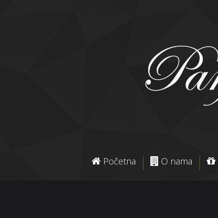
Početna
O nama