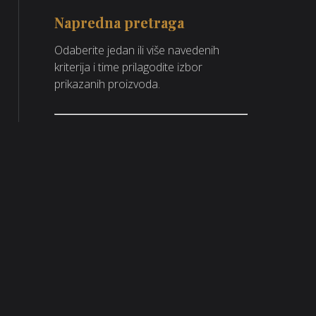
Napredna pretraga
Odaberite jedan ili više navedenih
kriterija i time prilagodite izbor
prikazanih proizvoda.