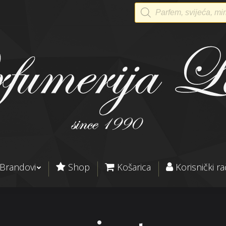
Products
search
Brandovi
Shop
Košarica
Korisnički r