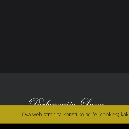
Zaštita potrošača
Sho
Reklamacije
Kori
Kolačići (cookies)
Nov
Kon
Ova web stranica koristi kolačiće (cookies) ka