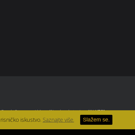
+385 1 4650 501
parfumerija-lana@parfumerija-lana.hr
, Zagreb
. Sva prava pridržana.
//
Izrada web stranice u 2016
[RB]
.
risničko iskustvo.
Saznajte više.
Slažem se.