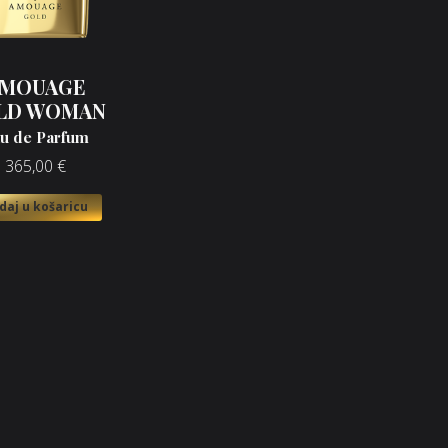
MOUAGE
LD WOMAN
u de Parfum
365,00
€
daj u košaricu
Društvene mreže
ama
he Brandovi