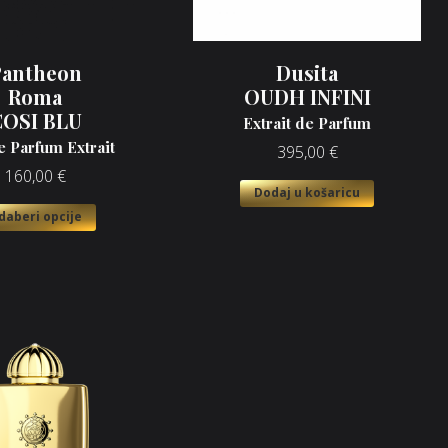
Pantheon
Dusita
Roma
OUDH INFINI
COSI BLU
Extrait de Parfum
e Parfum Extrait
395,00
€
160,00
€
Dodaj u košaricu
daberi opcije