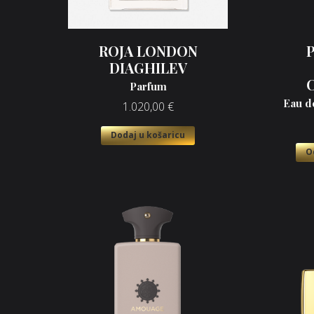
ROJA LONDON
DIAGHILEV
Parfum
Eau d
1.020,00
€
Dodaj u košaricu
O