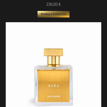
230,00
€
Dodaj u košaricu