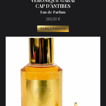
VERONIQUE GABAI
CAP D’ANTIBES
Eau de Parfum
260,00
€
Dodaj u košaricu