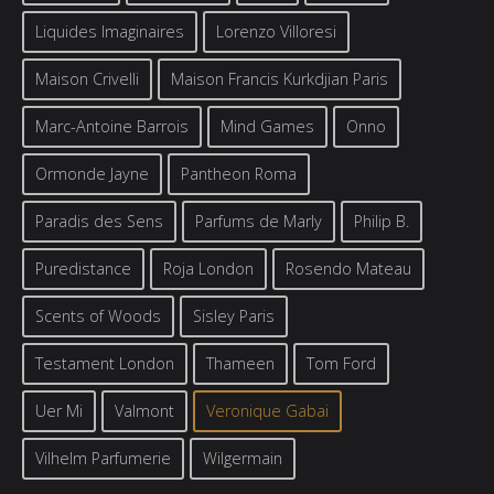
Liquides Imaginaires
Lorenzo Villoresi
Maison Crivelli
Maison Francis Kurkdjian Paris
Marc-Antoine Barrois
Mind Games
Onno
Ormonde Jayne
Pantheon Roma
Paradis des Sens
Parfums de Marly
Philip B.
Puredistance
Roja London
Rosendo Mateau
Scents of Woods
Sisley Paris
Testament London
Thameen
Tom Ford
Uer Mi
Valmont
Veronique Gabai
Vilhelm Parfumerie
Wilgermain