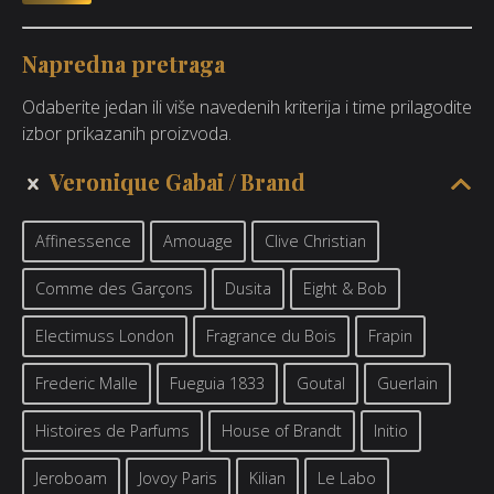
Napredna pretraga
Odaberite jedan ili više navedenih kriterija i time prilagodite
izbor prikazanih proizvoda.
Veronique Gabai
Brand
Affinessence
Amouage
Clive Christian
Comme des Garçons
Dusita
Eight & Bob
Electimuss London
Fragrance du Bois
Frapin
Frederic Malle
Fueguia 1833
Goutal
Guerlain
Histoires de Parfums
House of Brandt
Initio
Jeroboam
Jovoy Paris
Kilian
Le Labo